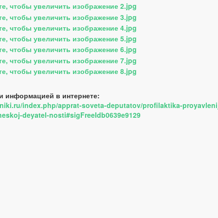
и информацией в интернете:
niki.ru/index.php/apprat-soveta-deputatov/profilaktika-proyavlen
icheskoj-deyatel-nosti#sigFreeIdb0639e9129