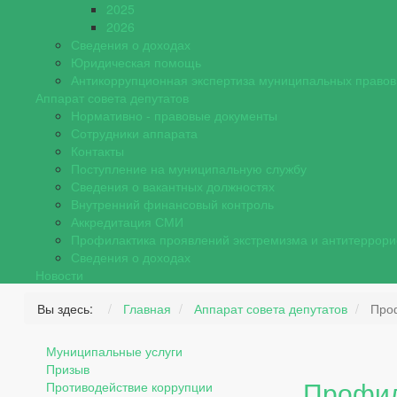
2025
2026
Сведения о доходах
Юридическая помощь
Антикоррупционная экспертиза муниципальных правов
Аппарат совета депутатов
Нормативно - правовые документы
Сотрудники аппарата
Контакты
Поступление на муниципальную службу
Сведения о вакантных должностях
Внутренний финансовый контроль
Аккредитация СМИ
Профилактика проявлений экстремизма и антитеррори
Сведения о доходах
Новости
Вы здесь:
Главная
Аппарат совета депутатов
Проф
Муниципальные услуги
Призыв
Профил
Противодействие коррупции