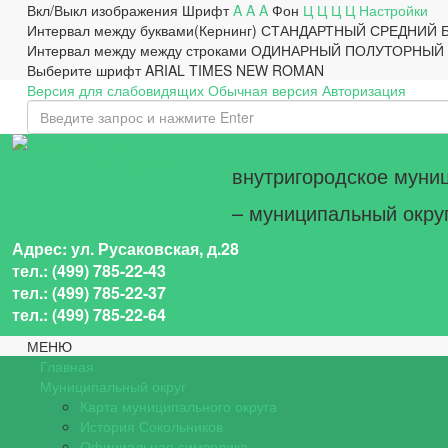
Вкл/Выкл изображения
Шрифт
A
A
A
Фон
Ц
Ц
Ц
Ц
Настройки
Интервал между буквами(Кернинг)
СТАНДАРТНЫЙ
СРЕДНИЙ
Интервал между между строками
ОДИНАРНЫЙ
ПОЛУТОРНЫЙ
Выберите шрифт
ARIAL
TIMES NEW ROMAN
Версия для слабовидящих
Обычная версия
Авторизация
внутригородское муни
НА ГЛАВНУЮ
– муниципальный окру
Адрес: ул. Русаковская, д.28
тел.: (499) 785-22-43
тел.: (499) 785-22-37
тел.: (499) 785-22-64
МЕНЮ
Главная
Муниципальный округ
Карта муниципального округа
История Сокольников
Официальная символика