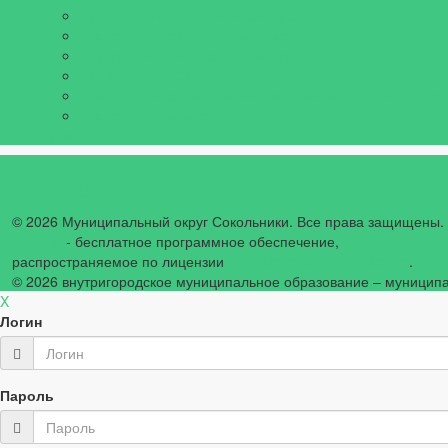
Поступление на муниципальную службу
Сведения о вакантных должностях
Внутренний финансовый контроль
Аккредитация СМИ
Профилактика проявлений экстремизма и антитеррори
Сведения о доходах
Новости
Авторские права
© 2026 Муниципальный округ Сокольники. Все права защищены.
Joomla!
- бесплатное программное обеспечение,
распространяемое по лицензии
GNU General Public License
.
© 2026
внутригородское муниципальное образование – муниципа
X
Логин
Пароль