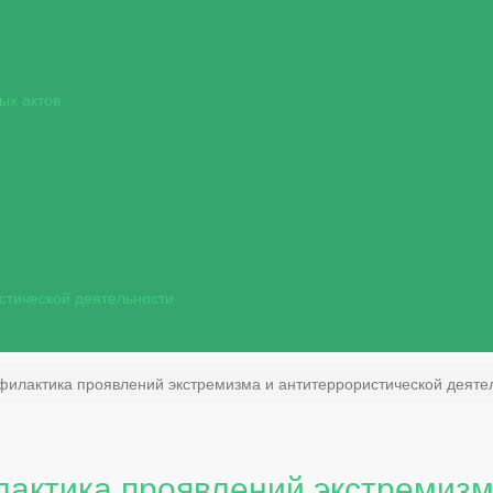
ых актов
стической деятельности
илактика проявлений экстремизма и антитеррористической деяте
актика проявлений экстремизм