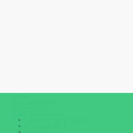
Главная
Муниципальный округ
Совет депутатов
Аппарат совета депутатов
Нормативно - правовые документы
Сотрудники аппарата
Контакты