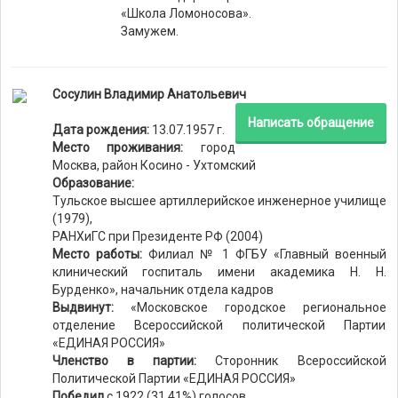
«Школа Ломоносова».
Замужем.
Сосулин Владимир Анатольевич
Написать обращение
Дата рождения:
13.07.1957 г.
Место проживания:
город
Москва, район Косино - Ухтомский
Образование:
Тульское высшее артиллерийское инженерное училище
(1979),
РАНХиГС при Президенте РФ (2004)
Место работы:
Филиал № 1 ФГБУ «Главный военный
клинический госпиталь имени академика Н. Н.
Бурденко», начальник отдела кадров
Выдвинут:
«Московское городское региональное
отделение Всероссийской политической Партии
«ЕДИНАЯ РОССИЯ»
Членство в партии:
Сторонник Всероссийской
Политической Партии «ЕДИНАЯ РОССИЯ»
Победил
с 1922 (31.41%) голосов