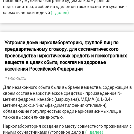
Поскольку мужчина был ранее судим за кражу, решил
подготовиться, с собой на «дело» он также захватил кусачки -
сломать велосипедный
(...далее)
Устроили дома нарколабораторию, группой лиц по
предварительному сговору, для систематического
производства наркотических средств и психотропных
веществ в целях сбыта, посягая на здоровье
населения Российской Федерации
11-06-2025
Для незаконного сбыта были выбраны вещества, содержащие в
своем составе наркотическое средство - произведенное N-
метилэфедрона, канабис (марихуана), МДМА (d, L-3,4-
метилендиокси-N-альфа-
диметилфенил-этиламин),
обладающие популярностью среди наркозависимых лиц, а
также высокой ликвидностью.
Нарколаборатория создана по месту совместного проживания с
иными соучастниками (уголовное дело в
(...далее)