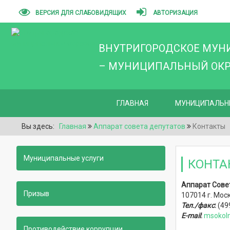
ВЕРСИЯ ДЛЯ СЛАБОВИДЯЩИХ
АВТОРИЗАЦИЯ
ВНУТРИГОРОДСКОЕ МУН
– МУНИЦИПАЛЬНЫЙ ОКРУ
ГЛАВНАЯ
МУНИЦИПАЛЬН
Вы здесь:
Главная
Аппарат совета депутатов
Контакты
Муниципальные услуги
КОНТА
Аппарат Сове
Призыв
107014 г. Моск
Тел./факс
:
(499
E-mail
:
msokoln
Противодействие коррупции