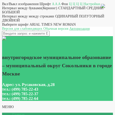
Вкл/Выкл изображения
Шрифт
A
A
A
Фон
Ц
Ц
Ц
Ц
Настройки
Интервал между буквами(Кернинг)
СТАНДАРТНЫЙ
СРЕДНИЙ
БОЛЬШОЙ
Интервал между между строками
ОДИНАРНЫЙ
ПОЛУТОРНЫЙ
ДВОЙНОЙ
Выберите шрифт
ARIAL
TIMES NEW ROMAN
Версия для слабовидящих
Обычная версия
Авторизация
НА ГЛАВНУЮ
внутригородское муниципальное образование
– муниципальный округ Сокольники в городе
Москве
Адрес: ул. Русаковская, д.28
тел.: (499) 785-22-43
тел.: (499) 785-22-37
тел.: (499) 785-22-64
МЕНЮ
Главная