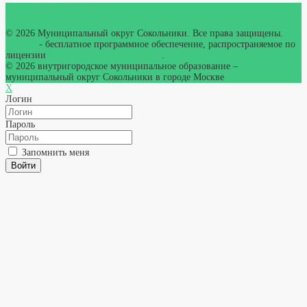
Авторские права
© 2026 Муниципальный округ Сокольники. Все права защищены.
Joomla!
- бесплатное программное обеспечение, распространяемое по
лицензии
GNU General Public License
.
© 2026
внутригородское муниципальное образование –
муниципальный округ Сокольники в городе Москве
X
Логин
Пароль
Запомнить меня
Войти