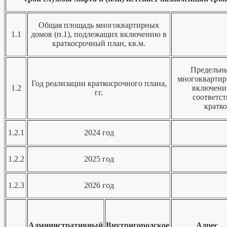
Общая площадь многоквартирных
1.1
домов (п.1), подлежащих включению в
краткосрочный план, кв.м.
Предельны
многоквартир
Год реализации краткосрочного плана,
1.2
включени
гг.
соответс
кратко
1.2.1
2024 год
1.2.2
2025 год
1.2.3
2026 год
Административный
Внутригородское
Адрес