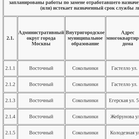
запланированы работы по замене отработавшего назнач
(или) истекает назначенный срок службы ли
Административный
Внутригородское
Адрес
2.1.
округ города
муниципальное
многоквартир
Москвы
образование
дома
2.1.1
Восточный
Сокольники
Гастелло ул.
2.1.2
Восточный
Сокольники
Гастелло ул.
2.1.3
Восточный
Сокольники
Егерская ул. 5
2.1.4
Восточный
Сокольники
Жебрунова ул
2.1.5
Восточный
Сокольники
Колодезная ул