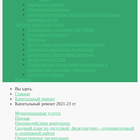
Сведения о доходах
Юридическая помощь
Антикоррупционная экспертиза муниципальных
правовых актов
Аппарат совета депутатов
Нормативно - правовые документы
Сотрудники аппарата
Контакты
Поступление на муниципальную службу
Сведения о вакантных должностях
Внутренний финансовый контроль
Аккредитация СМИ
Профилактика проявлений экстремизма и
антитеррористической деятельности
Сведения о доходах
Новости
Вы здесь:
Главная
Капитальный ремонт
Капитальный ремонт 2021-23 гг.
Муниципальные услуги
Призыв
Противодействие коррупции
Сводный план по досуговой, физкультурно - оздоровительной
и спортивной работе
Общественные организации