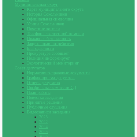
Муниципальный округ
Карта муниципального округа
История Сокольников
Официальная символика
Улицы Сокольников
Почетные жители
Телефоны экстренной помощи
Пожарная безопасность
Защита прав потребителя
Благодарности
Прокуратура сообщает
Полиция информирует
Экологический мониторинг
Совет депутатов
Нормативно-правовые документы
График приема депутатов
Отчеты депутатов
Профильные комиссии СД
План работы
Повестка заседания
Принятые решения
Публичные слушания
Видеозаписи заседания
2023
2022
2024
2025
2026