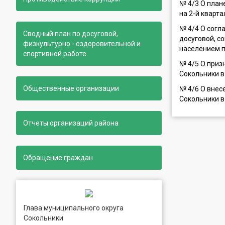
№ 4/3 О план
на 2-й кварта
№ 4/4 О согл
Сводный план по досуговой,
досуговой, с
физкультурно - оздоровительной и
населением п
спортивной работе
№ 4/5 О приз
Сокольники в
Общественные организации
№ 4/6 О внес
Сокольники в
Отчеты организаций района
Обращение граждан
Глава муниципального округа
Сокольники